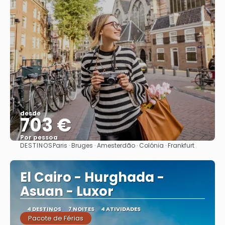
desde
703 €
Por pessoa
DESTINOS
Paris · Bruges · Amesterdão · Colónia · Frankfurt
Vejo
El Cairo - Hurghada -
Asuan - Luxor
4 DESTINOS
7 NOITES
4 ATIVIDADES
Pacote de Férias