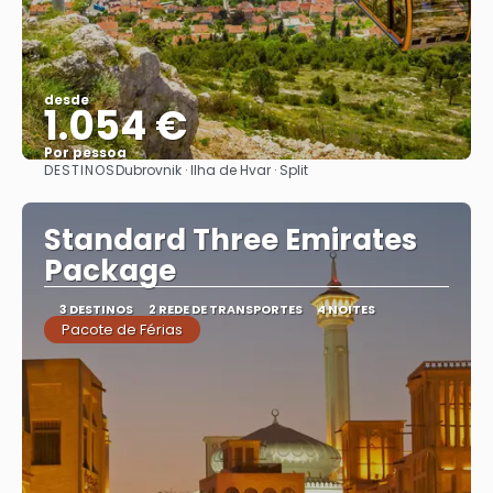
desde
1.054 €
Por pessoa
DESTINOS
Dubrovnik · Ilha de Hvar · Split
Vejo
Standard Three Emirates
Package
3 DESTINOS
2 REDE DE TRANSPORTES
4 NOITES
Pacote de Férias