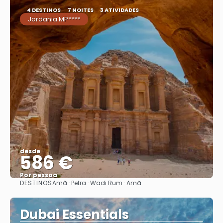
4 DESTINOS
7 NOITES
3 ATIVIDADES
Jordania MP****
desde
586 €
Por pessoa
DESTINOS
Amã · Petra · Wadi Rum · Amã
Vejo
Dubai Essentials