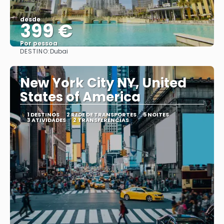
desde
399 €
Por pessoa
DESTINO:
Dubai
Vejo
New York City NY, United
States of America
1 DESTINOS
2 REDE DE TRANSPORTES
5 NOITES
3 ATIVIDADES
2 TRANSFERÊNCIAS