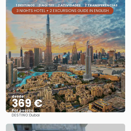
1 DESTINOS
3 NOITES
2 ATIVIDADES
2 TRANSFERÊNCIAS
3 NIGHTS HOTEL + 2 EXCURSIONS GUIDE IN ENGLISH
desde
369 €
Por pessoa
DESTINO:
Dubai
Vejo