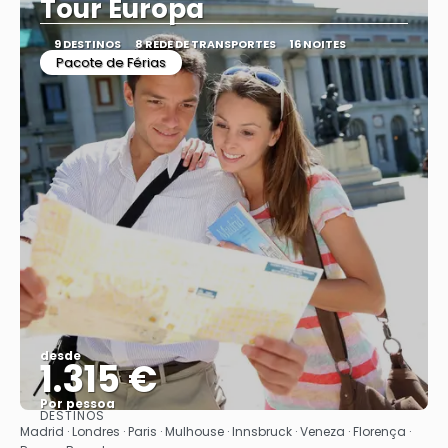
Tour Europa
9 DESTINOS
8 REDE DE TRANSPORTES
16 NOITES
Pacote de Férias
desde
1.315 €
Por pessoa
DESTINOS
Vejo
Madrid · Londres · Paris · Mulhouse · Innsbruck · Veneza · Florença ·