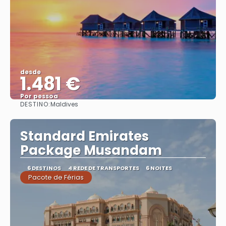
desde
1.481 €
Por pessoa
DESTINO:
Maldives
Vejo
Standard Emirates
Package Musandam
6 DESTINOS
4 REDE DE TRANSPORTES
6 NOITES
Pacote de Férias