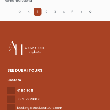
Roma · Barcelona
1
2
3
4
5
SEE DUBAI TOURS
Contato
91 187 80 11
+971 56 2960 251
booking@seedubaitours.com