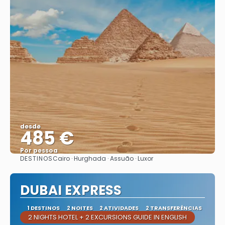
desde
485 €
Por pessoa
DESTINOS
Cairo · Hurghada · Assuão · Luxor
Vejo
DUBAI EXPRESS
1 DESTINOS
2 NOITES
2 ATIVIDADES
2 TRANSFERÊNCIAS
2 NIGHTS HOTEL + 2 EXCURSIONS GUIDE IN ENGLISH