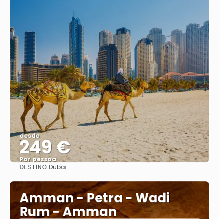
desde
249 €
Por pessoa
DESTINO:
Dubai
Vejo
Amman - Petra - Wadi
Rum - Amman