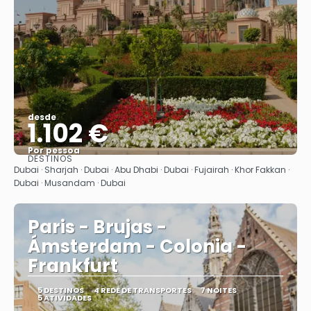
desde
1.102 €
Por pessoa
DESTINOS
Vejo
Dubai · Sharjah · Dubai · Abu Dhabi · Dubai · Fujairah · Khor Fakkan ·
Dubai · Musandam · Dubai
Paris - Brujas -
Ámsterdam - Colonia -
Frankfurt
5 DESTINOS
4 REDE DE TRANSPORTES
7 NOITES
5 ATIVIDADES