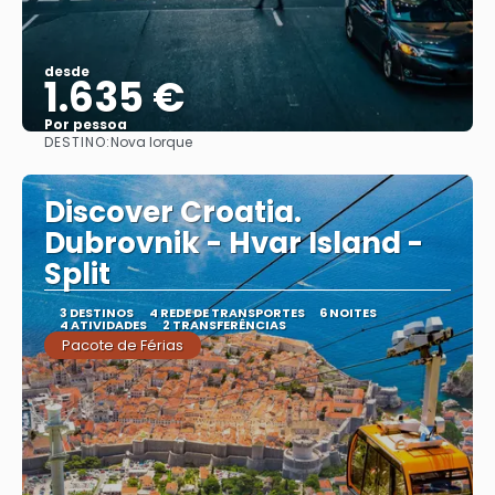
desde
1.635 €
Por pessoa
DESTINO:
Nova Iorque
Vejo
Discover Croatia.
Dubrovnik - Hvar Island -
Split
3 DESTINOS
4 REDE DE TRANSPORTES
6 NOITES
4 ATIVIDADES
2 TRANSFERÊNCIAS
Pacote de Férias