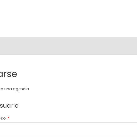
arse
o a una agencia
suario
ico
*