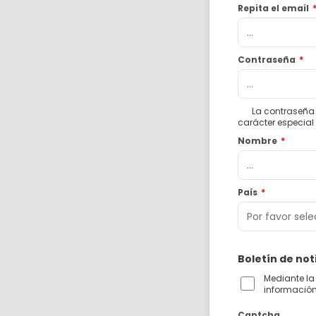
Repita el email
Contraseña
*
La contraseña 
carácter especial
Nombre
*
País
*
Boletín de not
Mediante la 
información 
Captcha