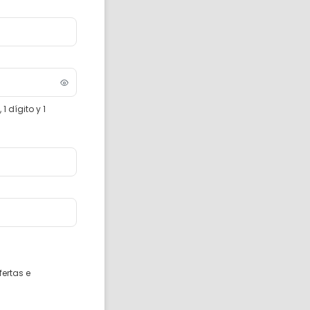
 dígito y 1
fertas e