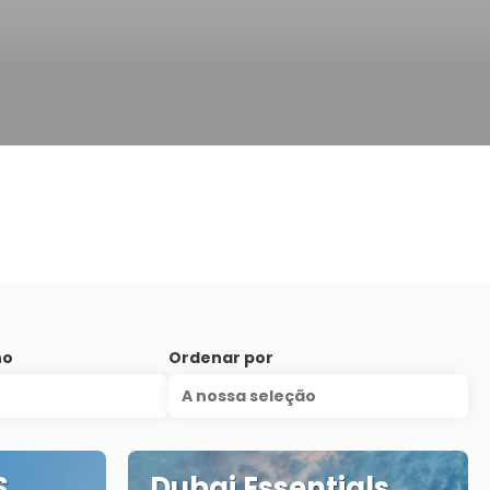
no
Ordenar por
A nossa seleção
S
Dubai Essentials