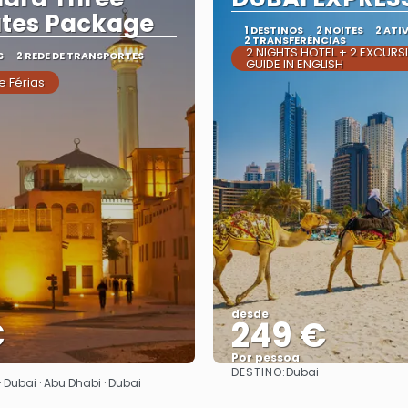
tes Package
1 DESTINOS
2 NOITES
2 ATI
2 TRANSFERÊNCIAS
2 NIGHTS HOTEL + 2 EXCURS
S
2 REDE DE TRANSPORTES
GUIDE IN ENGLISH
e Férias
desde
€
249 €
Por pessoa
DESTINO:
Dubai
Vejo
Vejo
· Dubai · Abu Dhabi · Dubai