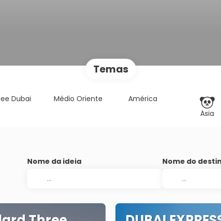
Temas
See Dubai
Médio Oriente
América
Ásia
Nome da ideia
Nome do desti
ard Three
DUBAI EXPRES