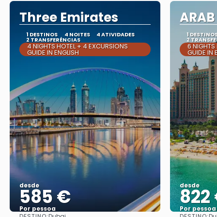
Three Emirates
ARAB
1 DESTINOS
4 NOITES
4 ATIVIDADES
1 DESTINO
2 TRANSFERÊNCIAS
2 TRANSFE
4 NIGHTS HOTEL + 4 EXCURSIONS
6 NIGHTS
GUIDE IN ENGLISH
GUIDE IN 
desde
desde
585 €
822
Por pessoa
Por pessoa
DESTINO:
DESTINO:
Dubai
Du