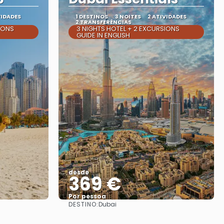
VIDADES
1 DESTINOS
3 NOITES
2 ATIVIDADES
2 TRANSFERÊNCIAS
IONS
3 NIGHTS HOTEL + 2 EXCURSIONS
GUIDE IN ENGLISH
desde
369 €
Por pessoa
DESTINO:
Dubai
Vejo