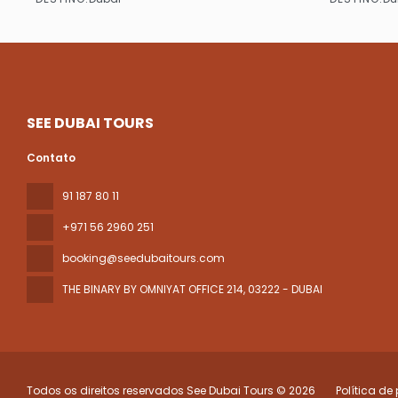
Vejo
SEE DUBAI TOURS
Contato
91 187 80 11
+971 56 2960 251
booking@seedubaitours.com
THE BINARY BY OMNIYAT OFFICE 214
, 03222 - DUBAI
Todos os direitos reservados See Dubai Tours © 2026
Política de