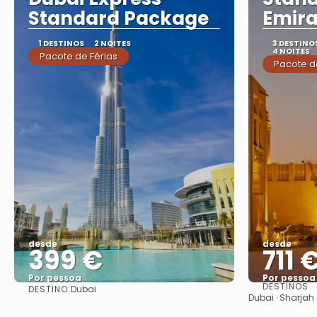
Standard Package
Emira
1 DESTINOS
2 NOITES
3 DESTINO
4 NOITES
Pacote de Férias
Pacote d
desde
desde
399 €
711 
Por pessoa
Por pessoa
DESTINOS
DESTINO:
Dubai
Vejo
Dubai · Sharjah 