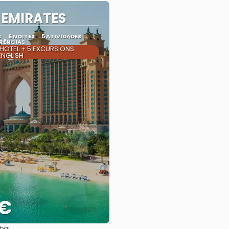
 EMIRATES
S
6 NOITES
5 ATIVIDADES
RÊNCIAS
 HOTEL + 5 EXCURSIONS
ENGLISH
 €
bai