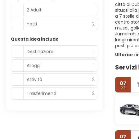
città di Du
2 Adulti
situati all
a 7 stelle 
centro stor
notti
2
musei, gall
Jumeirah, c
Questa idea include
lungimirant
posti più e
Destinazioni
1
Ulteriori 
Alloggi
1
Servizi 
Attività
2
07
ott
Trasferimenti
2
07