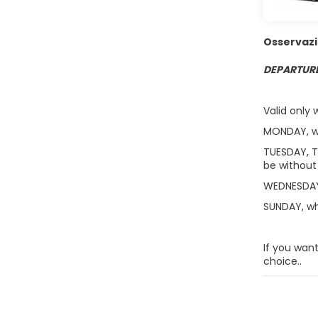
Osservazi
DEPARTURE
Valid only w
MONDAY, whe
TUESDAY, T
be without 
WEDNESDAY a
SUNDAY, wh
If you want
choice..