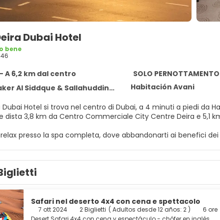
eira Dubai Hotel
o bene
946
- A 6,2 km dal centro
SOLO PERNOTTAMENTO
Habitación Avani
 Al Siddque & Sallahuddin Road, Dubai 234344
Dubai Hotel si trova nel centro di Dubai, a 4 minuti a piedi da Hamarain
ie dista 3,8 km da Centro Commerciale City Centre Deira e 5,1 k
 relax presso la spa completa, dove abbandonarti ai benefici dei
rvizi, che includono una piscina all'aperto, una sauna e una pales
e e un servizio babysitter a pagamento. Gli ospiti potranno raggiu
Biglietti
n una delle 216 camere con stile personalizzato della struttura,
in piuma e biancheria in cotone egiziano dormirai sonni tranquilli.
 restare in contatto con il mondo, mentre la TV con canali in digi
pone di combinazione doccia/vasca, soffione a pioggia e set di 
Safari nel deserto 4x4 con cena e spettacolo
7 ott 2024
2 Biglietti
(
Adultos desde 12 años: 2
)
6 ore
 a un hotel, scopri l'ottimo ristorante, in loco, Jigsaw, che serve i
Desert Safari 4x4 con cena y espectáculo - chófer en inglés