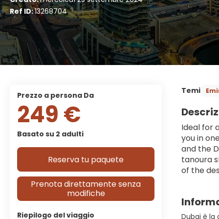
Ref ID:
13268704
Temi
Emir
prezzo a persona Da
249 €
Descriz
Ideal for 
Basato su 2 adulti
you in one
and the De
Reserva tu paquete
tanoura s
of the de
Prenota direttamente senza
modifiche
Informa
Riepilogo del viaggio
Dubai è la 