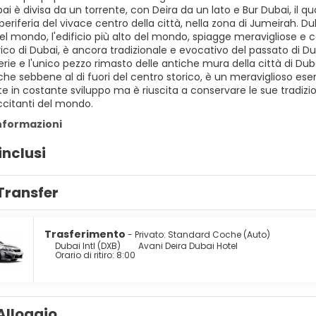
bai è divisa da un torrente, con Deira da un lato e Bur Dubai, il quar
a periferia del vivace centro della città, nella zona di Jumeirah. 
del mondo, l'edificio più alto del mondo, spiagge meravigliose e ce
ico di Dubai, è ancora tradizionale e evocativo del passato di Dubai
erie e l'unico pezzo rimasto delle antiche mura della città di Du
he sebbene al di fuori del centro storico, è un meraviglioso esem
e in costante sviluppo ma è riuscita a conservare le sue tradizio
ccitanti del mondo.
informazioni
inclusi
Transfer
Trasferimento
- Privato: Standard Coche (Auto)
Dubai Intl (DXB)
Avani Deira Dubai Hotel
Orario di ritiro: 8:00
Alloggio