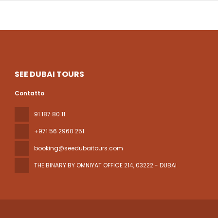
SEE DUBAI TOURS
Contatto
91 187 80 11
+971 56 2960 251
booking@seedubaitours.com
THE BINARY BY OMNIYAT OFFICE 214
, 03222 - DUBAI