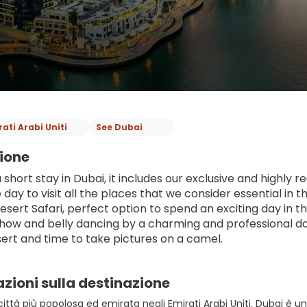
ati Arabi Uniti
See Dubai
ione
a short stay in Dubai, it includes our exclusive and highl
 day to visit all the places that we consider essential in th
sert Safari, perfect option to spend an exciting day in th
how and belly dancing by a charming and professional dan
sert and time to take pictures on a camel.
zioni sulla destinazione
città più popolosa ed emirata negli Emirati Arabi Uniti. Dubai è 