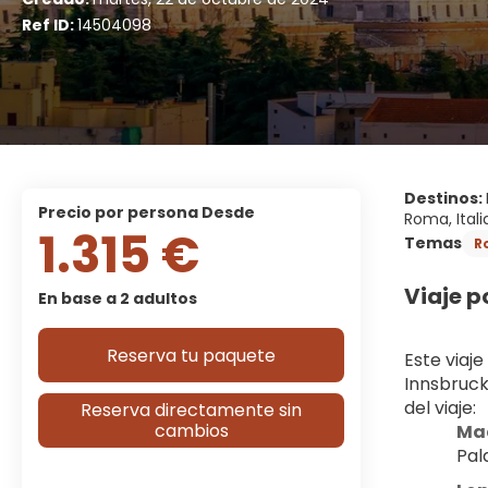
Ref ID:
14504098
Destinos:
precio por persona Desde
Roma, Itali
1.315 €
Temas
R
Viaje p
En base a 2 adultos
Reserva tu paquete
Este viaj
Innsbruck
del viaje:
Reserva directamente sin
cambios
Ma
Pal