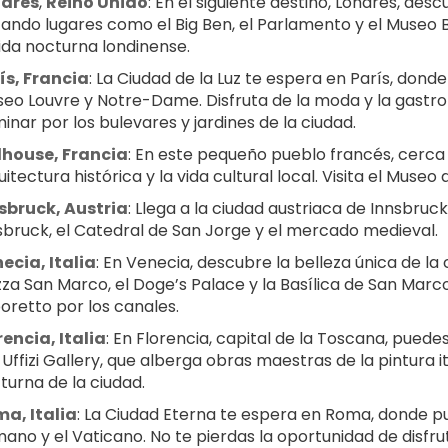
ndres
, 
Reino Unido
: En el siguiente destino, Londres, descu
itando lugares como el Big Ben, el Parlamento y el Museo Br
vida nocturna londinense.
ís, Francia
: La Ciudad de la Luz te espera en París, dond
eo Louvre y Notre-Dame. Disfruta de la moda y la gastron
inar por los bulevares y jardines de la ciudad.
house, Francia
: En este pequeño pueblo francés, cerca 
itectura histórica y la vida cultural local. Visita el Museo 
sbruck, Austria
: Llega a la ciudad austriaca de Innsbruck
sbruck, el Catedral de San Jorge y el mercado medieval.
ecia, Italia
: En Venecia, descubre la belleza única de la 
zza San Marco, el Doge’s Palace y la Basílica de San Marco
oretto por los canales.
rencia, Italia
: En Florencia, capital de la Toscana, puedes
l Uffizi Gallery, que alberga obras maestras de la pintura i
turna de la ciudad.
a, Italia
: La Ciudad Eterna te espera en Roma, donde pu
ano y el Vaticano. No te pierdas la oportunidad de disfru