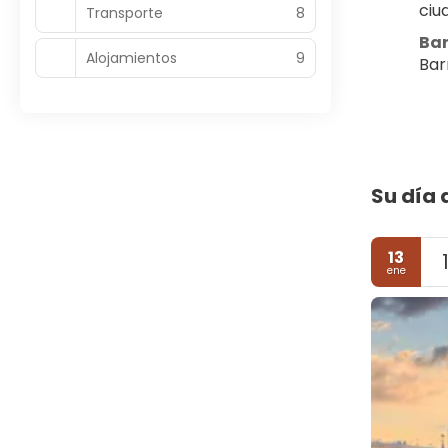
ciu
Transporte
8
Bar
Alojamientos
9
Bar
Su día 
13
ene