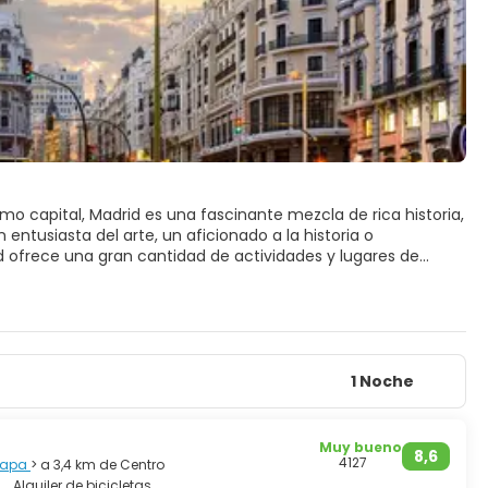
mo capital, Madrid es una fascinante mezcla de rica historia,
entusiasta del arte, un aficionado a la historia o
d ofrece una gran cantidad de actividades y lugares de
 que sirve como punto de partida perfecto para cualquier
s monumentos más importantes de Madrid. Da un paseo
os de Europa, y maravíllate con su impresionante
lmudena, ubicada justo al lado del palacio, que ofrece un
1 Noche
es.
 incluye el Museo del Prado, el Museo Reina Sofía y el Museo
Muy bueno
8,6
El Greco, mientras que el Reina Sofía alberga el Guernica
4127
 mapa
> a 3,4 km de Centro
ia colección que abarca desde el Renacimiento hasta la era
Alquiler de bicicletas