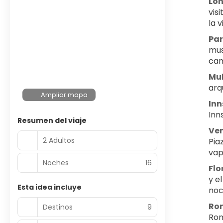
Lo
vis
la 
Par
mus
cam
Mul
arqu
Ampliar mapa
Inn
Inn
Resumen del viaje
Ven
2 Adultos
Pia
vap
Noches
16
Flo
y e
Esta idea incluye
noc
Rom
Destinos
9
Rom