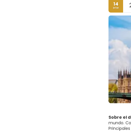
14
ene
Sobre el 
mundo. Con 
Principale