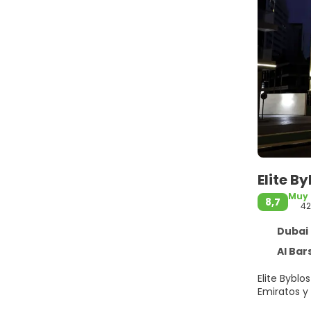
Elite B
Muy
8,7
4
Dubai 
Al Barsha
Elite Bybl