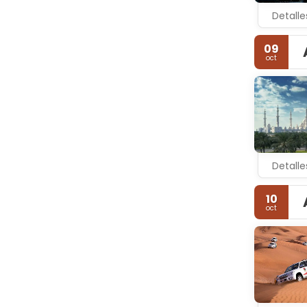
Detalle
09
oct
Detalle
10
oct