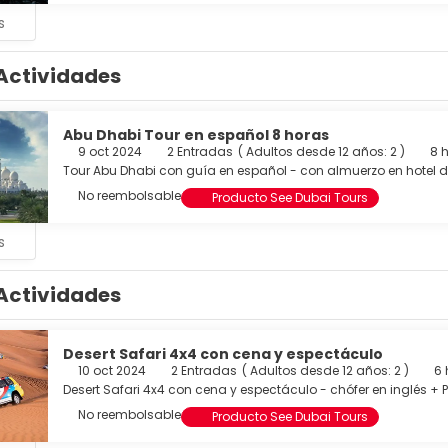
s
Actividades
Abu Dhabi Tour en español 8 horas
9 oct 2024
2 Entradas
(
Adultos desde 12 años: 2
)
8 
Tour Abu Dhabi con guía en español - con almuerzo en hotel de
No reembolsable
Producto See Dubai Tours
s
Actividades
Desert Safari 4x4 con cena y espectáculo
10 oct 2024
2 Entradas
(
Adultos desde 12 años: 2
)
6 
Desert Safari 4x4 con cena y espectáculo - chófer en inglés +
No reembolsable
Producto See Dubai Tours