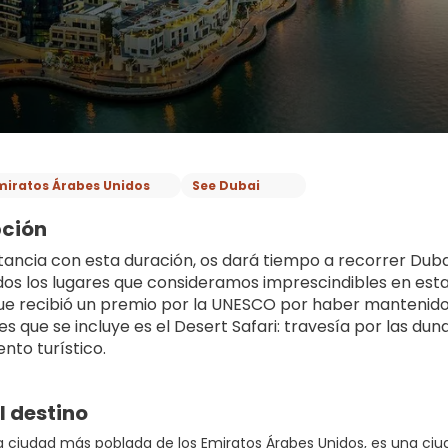
miratos Árabes Unidos
See Dubai
pción
tancia con esta duración, os dará tiempo a recorrer Dubai
odos los lugares que consideramos imprescindibles en est
ue recibió un premio por la UNESCO por haber mantenido l
es que se incluye es el Desert Safari: travesía por las d
o turístico.  
l destino
la ciudad más poblada de los Emiratos Árabes Unidos, es una ciu