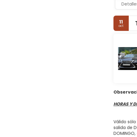
Detalle
11
oct
Observac
HORAS Y D
Válido sólo
salida de D
DOMINGO, c