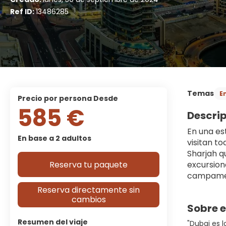
Ref ID:
13486285
Temas
E
precio por persona Desde
585 €
Descri
En una es
En base a 2 adultos
visitan t
Sharjah q
Reserva tu paquete
excursion
campament
Reserva directamente sin
cambios
Sobre e
Resumen del viaje
"Dubai es 