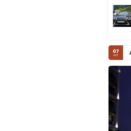
07
oct