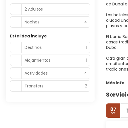
de Dubai es
2 Adultos
Los hoteles
ciudad una 
Noches
4
playas y ce
Esta idea incluye
El barrio B
casas tradi
Destinos
1
Dubai.
Otra gran 
Alojamientos
1
arquitectu
tradicione
Actividades
4
Más info
Transfers
2
Servici
07
oct