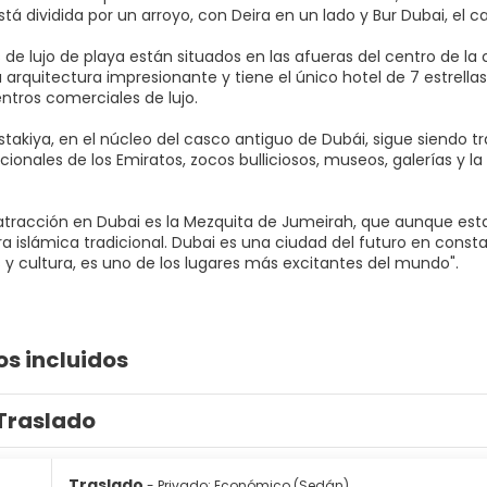
tá dividida por un arroyo, con Deira en un lado y Bur Dubai, el cas
 de lujo de playa están situados en las afueras del centro de la
arquitectura impresionante y tiene el único hotel de 7 estrellas
ntros comerciales de lujo.
astakiya, en el núcleo del casco antiguo de Dubái, sigue siendo 
cionales de los Emiratos, zocos bulliciosos, museos, galerías y 
atracción en Dubai es la Mezquita de Jumeirah, que aunque esta
ra islámica tradicional. Dubai es una ciudad del futuro en const
s y cultura, es uno de los lugares más excitantes del mundo".
os incluidos
Traslado
Traslado
- Privado: Económico (Sedán)