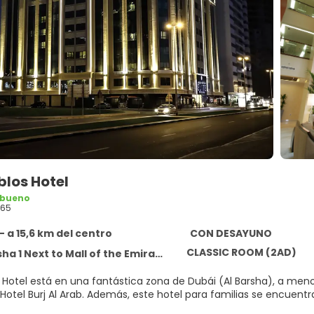
yblos Hotel
 bueno
265
- a 15,6 km del centro
CON DESAYUNO
CLASSIC ROOM (2AD)
 1 Next to Mall of the Emirates, Dubai 390531
os Hotel está en una fantástica zona de Dubái (Al Barsha), a me
Emiratos y Hotel Burj Al Arab. Además, este hotel para famili