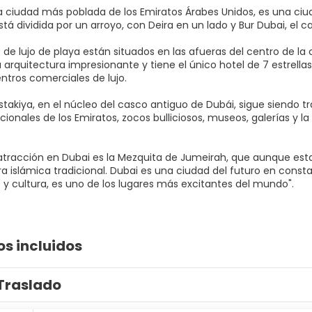
la ciudad más poblada de los Emiratos Árabes Unidos, es una ciu
tá dividida por un arroyo, con Deira en un lado y Bur Dubai, el cas
 de lujo de playa están situados en las afueras del centro de la
arquitectura impresionante y tiene el único hotel de 7 estrellas
ntros comerciales de lujo.
astakiya, en el núcleo del casco antiguo de Dubái, sigue siendo 
cionales de los Emiratos, zocos bulliciosos, museos, galerías y 
atracción en Dubai es la Mezquita de Jumeirah, que aunque esta
ra islámica tradicional. Dubai es una ciudad del futuro en const
s y cultura, es uno de los lugares más excitantes del mundo".
os incluidos
Traslado