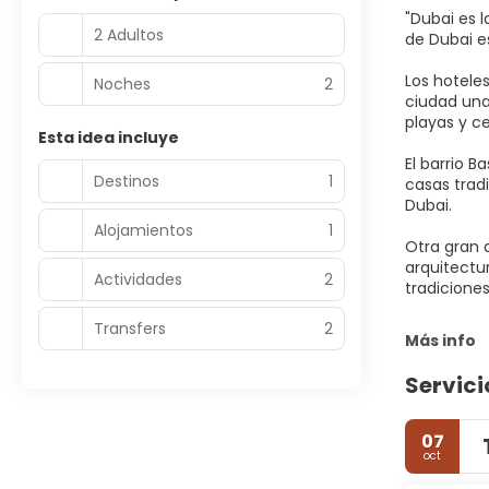
"Dubai es 
2 Adultos
de Dubai es
Los hoteles
Noches
2
ciudad una 
playas y ce
Esta idea incluye
El barrio B
Destinos
1
casas tradi
Dubai.
Alojamientos
1
Otra gran 
arquitectu
Actividades
2
tradicione
Transfers
2
Más info
Servici
07
oct