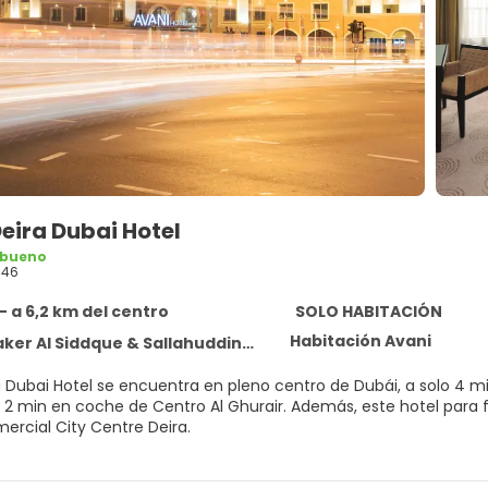
eira Dubai Hotel
 bueno
946
- a 6,2 km del centro
SOLO HABITACIÓN
Habitación Avani
 Al Siddque & Sallahuddin Road, Dubai 234344
a Dubai Hotel se encuentra en pleno centro de Dubái, a solo 4 
Centro Al Ghurair. Además, este hotel para familias se encuentra a 3,4 km de Dubai Creek y a 3,8 km de
ercial City Centre Deira.
 el spa completo, que ofrece masajes. La diversión está asegurad