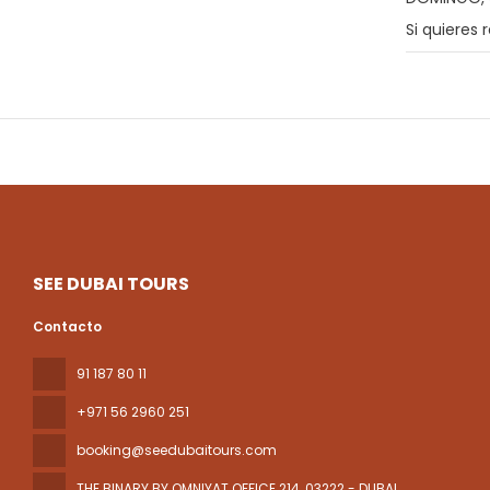
Si quieres
SEE DUBAI TOURS
Contacto
91 187 80 11
+971 56 2960 251
booking@seedubaitours.com
THE BINARY BY OMNIYAT OFFICE 214
, 03222 - DUBAI