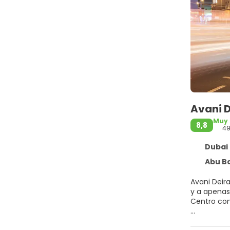
Avani D
Muy
8,8
4
Dubai 
Abu Baker
Avani Deir
y a apenas 2 min en coche de 
Centro com
Relájate en