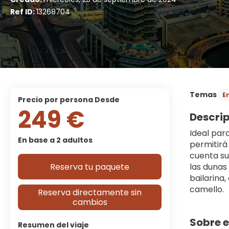
Ref ID:
13268704
Temas
E
precio por persona Desde
249 €
Descri
Ideal par
En base a 2 adultos
permitirá
cuenta su
Reserva tu paquete
las dunas
bailarina
camello.
Reserva directamente sin
cambios
Sobre e
Resumen del viaje