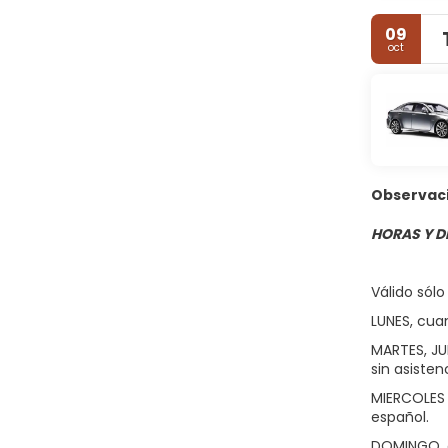
09
oct
Observac
HORAS Y D
Válido sólo
LUNES, cuan
MARTES, JU
sin asisten
MIERCOLES y
español.
DOMINGO, c