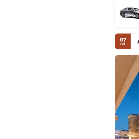
07
oct